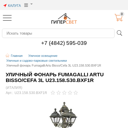
КАЛУГА
0
+7 (4842) 595-039
Главная
Уличное освещение
Уличные и садово-парковые светильники
Уличный фонарь Fumagalli Artu Bisso/Cefa 3L U23.158.S30.BXF1R
УЛИЧНЫЙ ФОНАРЬ FUMAGALLI ARTU
BISSO/CEFA 3L U23.158.S30.BXF1R
(ИТАЛИЯ)
Арт.:
U23.158.S30.BXF1R