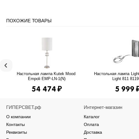
ПОХОЖИЕ ТОВАРЫ
0%
0%
-
-
Настольная лампа Kutek Mood 
Настольная лампа Lights
Empoli EMP-LN-1(N)
Light 811 811
54 474
₽
5 999
ГИПЕРСВЕТ.рф
Интернет-магазин
О компании
Каталог
Контакты
Оплата
Реквизиты
Доставка