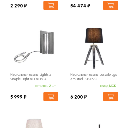
2 290
₽
54 474
₽
Настольная лампа Lightstar
Настольная лампа Lussole Lgo
Simple Light 811 811914
Amistad LSP-0555
осталось 2 шт
склад МСК
5 999
₽
6 200
₽