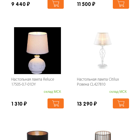
9 440
₽
11 500
₽
Настольная лампа Reluce
Настольная лампа Citilux
17505-0.7-01DY
Ровена CL427810
склад МСК
склад МСК
1 310
₽
13 290
₽