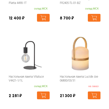
Platta 4490-1T
FR2405-TL-01-BZ
склад МСК
склад МСК
12 400
₽
8 700
₽
Настольная лампа Vitaluce
Настольная лампа Lucide Joe
V4421-1/1L
06800/03/31
склад МСК
на заказ
2 281
₽
21 300
₽