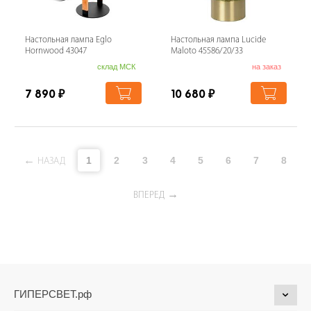
Настольная лампа Eglo
Настольная лампа Lucide
Hornwood 43047
Maloto 45586/20/33
склад МСК
на заказ
7 890
₽
10 680
₽
1
2
3
4
5
6
7
8
НАЗАД
ВПЕРЕД
ГИПЕРСВЕТ.рф