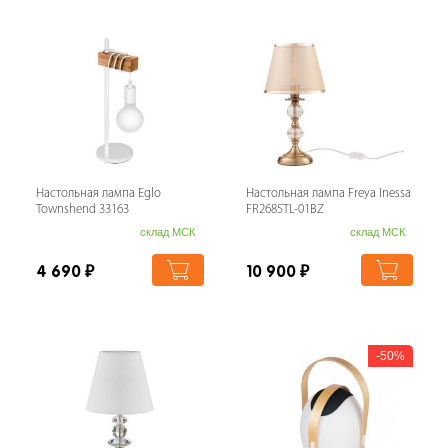
Настольная лампа Eglo
Настольная лампа Freya Inessa
Townshend 33163
FR2685TL-01BZ
склад МСК
склад МСК
4 690
₽
10 900
₽
50%