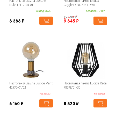
Настольная лампа Lussole
Настольная лампа iLedex
Nulvi LSF-2104-01
Giggle EYS0970-CH WH
склад МСК
осталось 2 шт
19 690
₽
8 388
₽
9 845
₽
Настольная лампа Lucide Marit
Настольная лампа Lucide Reda
45576/01/02
78598/01/30
на заказ
на заказ
6 160
₽
8 820
₽