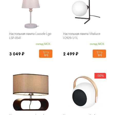
Настольная лампа Lussole Lgo
Настольная лампа Vitaluce
LSP-0541
V2929-1/1L
склад МСК
склад МСК
3 049
₽
2 499
₽
50%