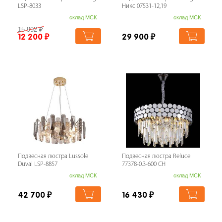
LSP-8033
Никс 07531-12,19
склад МСК
склад МСК
15 992
₽
12 200
₽
29 900
₽
Подвесная люстра Lussole
Подвесная люстра Reluce
Duval LSP-8857
77378-0.3-600 CH
склад МСК
склад МСК
42 700
₽
16 430
₽