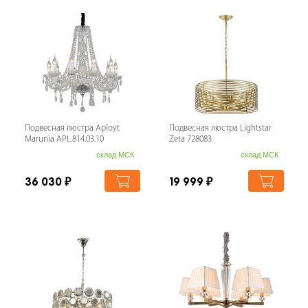
Подвесная люстра Aployt
Подвесная люстра Lightstar
Marunia APL.814.03.10
Zeta 728083
склад МСК
склад МСК
36 030
₽
19 999
₽