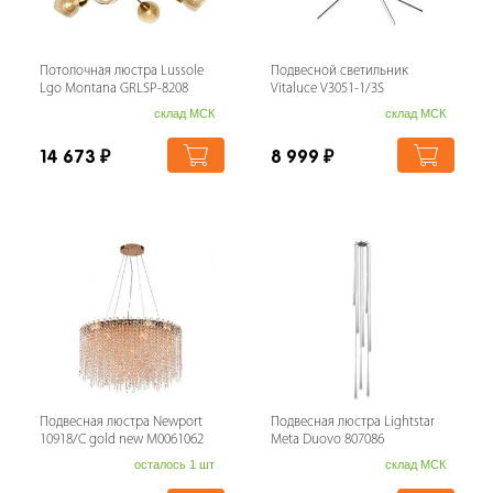
Потолочная люстра Lussole
Подвесной светильник
Lgo Montana GRLSP-8208
Vitaluce V3051-1/3S
склад МСК
склад МСК
14 673
₽
8 999
₽
Подвесная люстра Newport
Подвесная люстра Lightstar
10918/C gold new М0061062
Meta Duovo 807086
осталось 1 шт
склад МСК