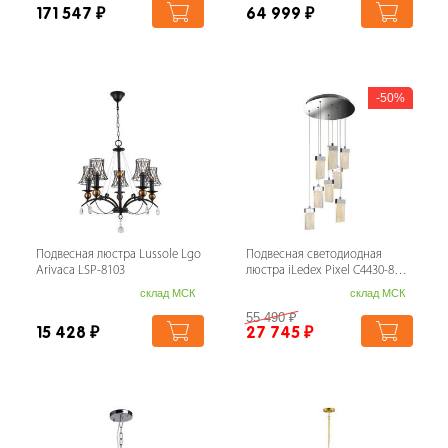
171 547
₽
64 999
₽
50%
Подвесная люстра Lussole Lgo
Подвесная светодиодная
Arivaca LSP-8103
люстра iLedex Pixel C4430-8R
CR
склад МСК
склад МСК
55 490
₽
15 428
₽
27 745
₽