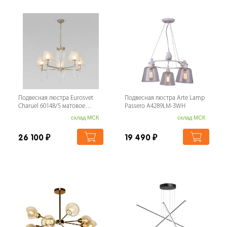
Подвесная люстра Eurosvet
Подвесная люстра Arte Lamp
Charuel 60148/5 матовое
Passero A4289LM-3WH
золото a064944
склад МСК
склад МСК
26 100
₽
19 490
₽