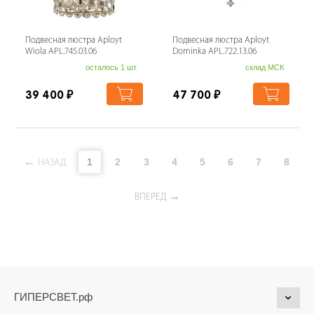
Подвесная люстра Aployt
Подвесная люстра Aployt
Wiola APL.745.03.06
Dominka APL.722.13.06
осталось 1 шт
склад МСК
39 400
₽
47 700
₽
1
2
3
4
5
6
7
8
НАЗАД
ВПЕРЕД
ГИПЕРСВЕТ.рф