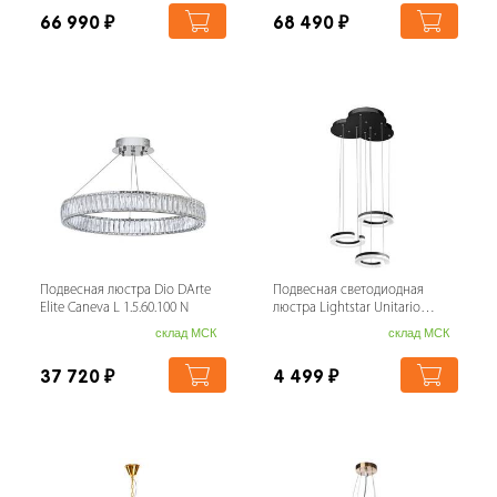
66 990
₽
68 490
₽
Подвесная люстра Dio DArte
Подвесная светодиодная
Elite Caneva L 1.5.60.100 N
люстра Lightstar Unitario
763337
склад МСК
склад МСК
37 720
₽
4 499
₽