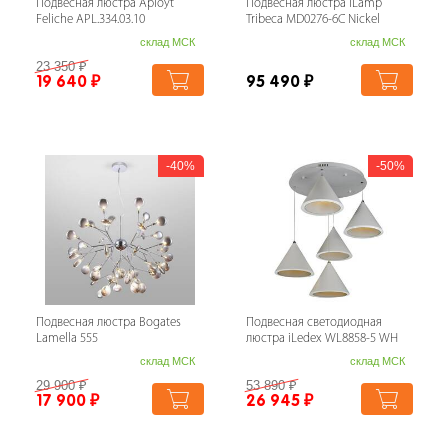
Подвесная люстра Aployt
Подвесная люстра iLamp
Feliche APL.334.03.10
Tribeca MD0276-6C Nickel
склад МСК
склад МСК
23 350
₽
19 640
₽
95 490
₽
40%
50%
Подвесная люстра Bogates
Подвесная светодиодная
Lamella 555
люстра iLedex WL8858-5 WH
склад МСК
склад МСК
29 900
₽
53 890
₽
17 900
₽
26 945
₽