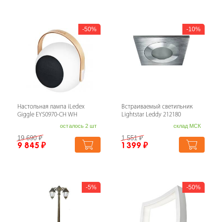
50%
10%
Настольная лампа iLedex
Встраиваемый светильник
Giggle EYS0970-CH WH
Lightstar Leddy 212180
осталось 2 шт
склад МСК
19 690
₽
1 551
₽
9 845
₽
1 399
₽
5%
50%