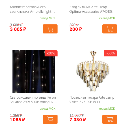
Комплект потолочного
Ввод питания Arte Lamp
светильника Ambrella light
Optima-Accessories A740133
Techno Spot XC (N6902, C6326,
склад МСК
склад МСК
N6151) ...
3 606
₽
390
₽
3 005
₽
200
₽
20%
50%
Светодиодная гирлянда Feron
Подвесная люстра Arte Lamp
Занавес 230V 5000K холодный
Vivien A2719SP-6GO
белый с эффектом водопада
склад МСК
склад МСК
CL2...
1 356
₽
14 060
₽
1 085
₽
7 030
₽