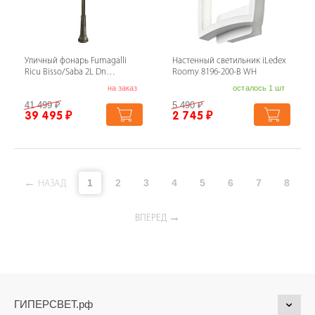
Уличный фонарь Fumagalli
Настенный светильник iLedex
Ricu Bisso/Saba 2L Dn
Roomy 8196-200-B WH
K22.157.S20.BYF1RDN
на заказ
осталось 1 шт
41 499
₽
5 490
₽
39 495
₽
2 745
₽
1
2
3
4
5
6
7
8
НАЗАД
ВПЕРЕД
ГИПЕРСВЕТ.рф