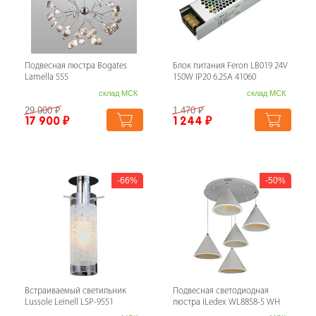
Подвесная люстра Bogates
Блок питания Feron LB019 24V
Lamella 555
150W IP20 6.25A 41060
склад МСК
склад МСК
29 900
₽
1 470
₽
17 900
₽
1 244
₽
66%
50%
Встраиваемый светильник
Подвесная светодиодная
Lussole Leinell LSP-9551
люстра iLedex WL8858-5 WH