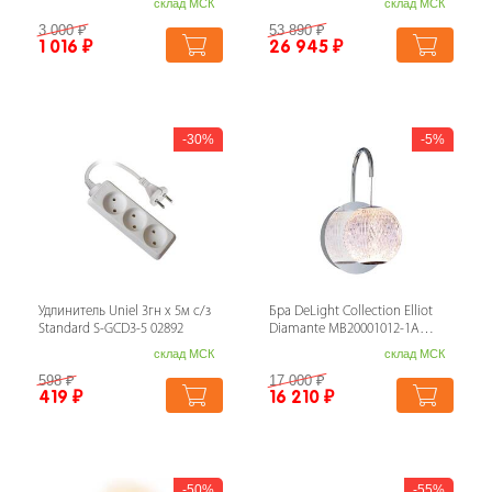
склад МСК
склад МСК
3 000
₽
53 890
₽
1 016
₽
26 945
₽
30%
5%
Удлинитель Uniel 3гн х 5м с/з
Бра DeLight Collection Elliot
Standard S-GCD3-5 02892
Diamante MB20001012-1A
chrome
склад МСК
склад МСК
598
₽
17 000
₽
419
₽
16 210
₽
50%
55%