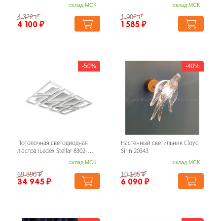
60LED/m 5060SMD
Techno Spot XC (C6314, N6102)
склад МСК
склад МСК
разноцветный 5М DMX-PFS-...
XS6314002
4 322
₽
1 902
₽
4 100
₽
1 585
₽
50%
40%
Потолочная светодиодная
Настенный светильник Cloyd
люстра iLedex Stellar 8302-
Sirin 20343
1050X810B-X-T WH
склад МСК
склад МСК
69 890
₽
10 185
₽
34 945
₽
6 090
₽