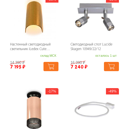
Настенный светодиодный
Светодиодный спот Lucide
светильник iLedex Cute
Skagen 10949/22/12
ZD8077-6W gold
склад МСК
осталось 1 шт
14 390
₽
16 090
₽
7 195
₽
7 240
₽
17%
49%