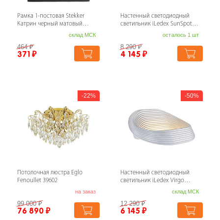
Рамка 1-постовая Stekker
Настенный светодиодный
Катрин черный матовый
светильник iLedex SunSpot
GFR00-7001-05М 49600
B6002/L WH
склад МСК
осталось 1 шт
464
₽
8 290
₽
371
₽
4 145
₽
22%
50%
Потолочная люстра Eglo
Настенный светодиодный
Fenoullet 39602
светильник iLedex Virgo
ZD8008-13W WH
на заказ
склад МСК
99 000
₽
12 290
₽
76 890
₽
6 145
₽