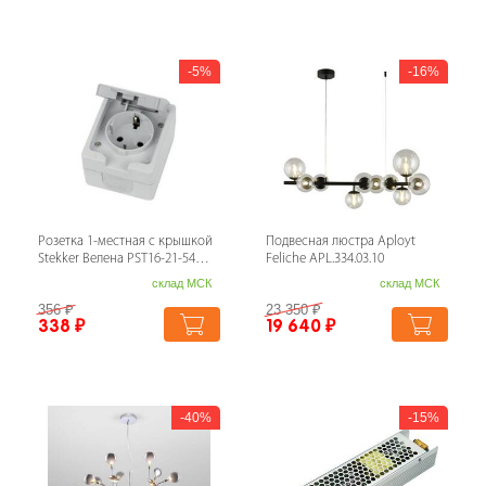
5%
16%
Розетка 1-местная с крышкой
Подвесная люстра Aployt
Stekker Велена PST16-21-54
Feliche APL.334.03.10
49727
склад МСК
склад МСК
356
₽
23 350
₽
338
₽
19 640
₽
40%
15%