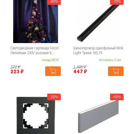
40%
70%
Светодиодная гирлянда Feron
Шинопровод однофазный Kink
Линейная 230V розовая 8
Light Треки 165,19
режимов CL06 32313
склад МСК
осталось 2 шт
372
₽
1 490
₽
223
₽
447
₽
20%
50%