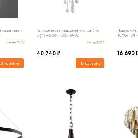
й светильник
Каскадная светодиодная люстра Kink
Подвесной с
1
Light Асмер 07860-18A,02
10706-1 WH
склад МСК
склад МСК
40 740
₽
16 690
В корзину
В корзину