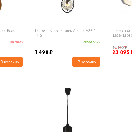
cide Bodo
Подвесной светильник Vitaluce V2954-
Подвесной 
1/1S
iLedex Elips
на заказ
склад МСК
46 190
₽
1 498
₽
23 095
В корзину
В корзину