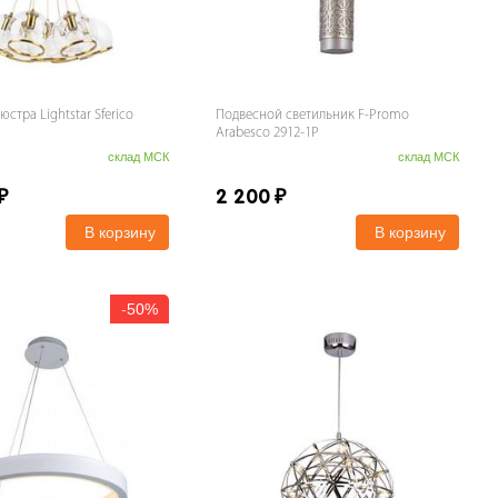
стра Lightstar Sferico
Подвесной светильник F-Promo
Arabesco 2912-1P
склад МСК
склад МСК
₽
2 200
₽
В корзину
В корзину
-
50%