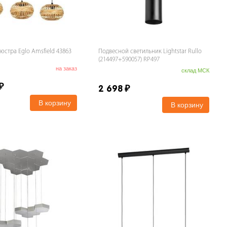
юстра Eglo Amsfield 43863
Подвесной светильник Lightstar Rullo
(214497+590057) RP497
на заказ
склад МСК
₽
2 698
₽
В корзину
В корзину