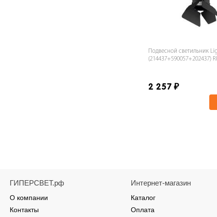
Подвесной светильник Ligh
(214437+590057+202437) R
2 257
₽
ГИПЕРСВЕТ.рф
Интернет-магазин
О компании
Каталог
Контакты
Оплата