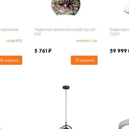
 светильник
Подвесной светильник Lussole Lgo LSP-
Подвесная лю
0197
729071
склад МСК
осталось 1 шт
5 761
₽
59 999
В корзину
В корзину