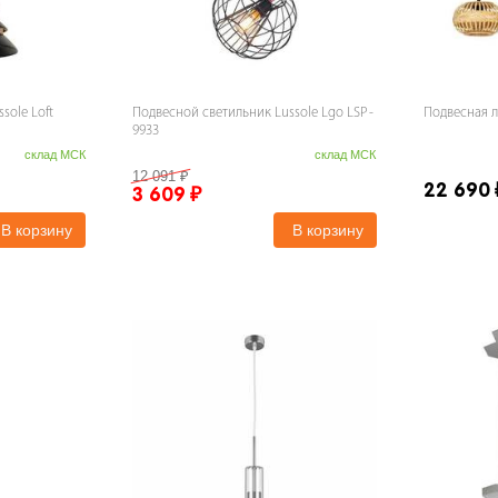
sole Loft
Подвесной светильник Lussole Lgo LSP-
Подвесная л
9933
склад МСК
склад МСК
12 091
₽
22 690
3 609
₽
В корзину
В корзину