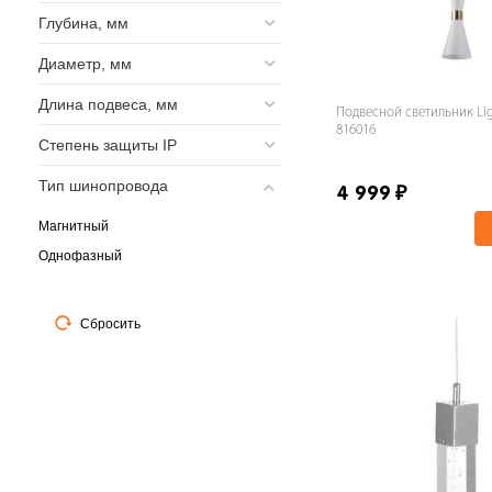
Глубина, мм
Кремовый
Латунь
Диаметр, мм
Матовое золото
Длина подвеса, мм
Матовый никель
Подвесной светильник Li
816016
Медь
Степень защиты IP
Никель
Тип шинопровода
4 999
₽
Оранжевый
Магнитный
Песочный
Однофазный
Разноцветный
Розовый
Светло-коричневый
Сбросить
Серебро
Серо-коричневый
Серый
Синий
Темно-коричневый