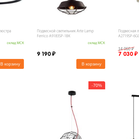
люстра
Подвесной светильник Arte Lamp
Подвесная л
Ferrico A9183SP-1BK
A2719SP-6G
склад МСК
склад МСК
14 060
₽
9 190
₽
7 030
₽
В корзину
В корзину
-
70%