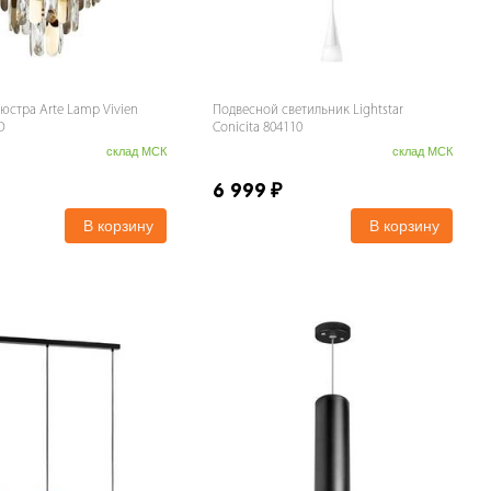
юстра Arte Lamp Vivien
Подвесной светильник Lightstar
O
Conicita 804110
склад МСК
склад МСК
6 999
₽
В корзину
В корзину