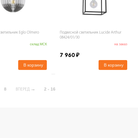
ветильник Eglo Olmero
Подвесной светильник Lucide Arthur
08424/01/30
склад МСК
на заказ
7 960
₽
В корзину
В корзину
8
2 - 16
ВПЕРЕД