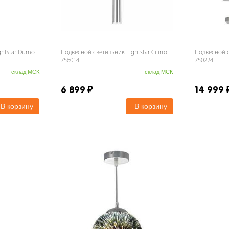
ghtstar Dumo
Подвесной светильник Lightstar Cilino
Подвесной с
756014
750224
склад МСК
склад МСК
6 899
₽
14 999
В корзину
В корзину