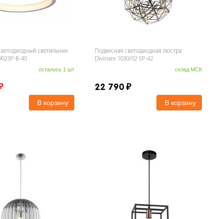
светодиодный светильник
Подвесная светодиодная люстра
 9023P-B-40
Divinare 1030/02 SP-42
осталось 1 шт
склад МСК
₽
22 790
₽
В корзину
В корзину