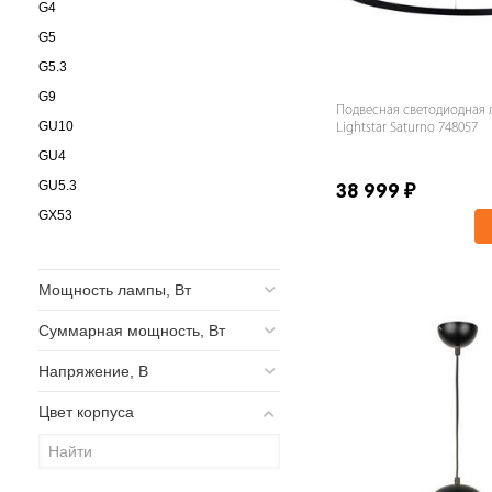
G4
G5
G5.3
G9
Подвесная светодиодная 
GU10
Lightstar Saturno 748057
GU4
GU5.3
38 999
₽
GX53
GX70
LED
Мощность лампы, Вт
MR16
Суммарная мощность, Вт
T8
Напряжение, В
Цвет корпуса