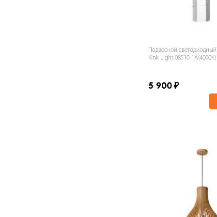
Темно-серый
Фиолетовый
Хром
Черный
Подвесной светодиодный
Шампань
Kink Light 08510-1A(4000К)
5 900
₽