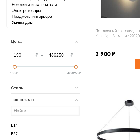
Розетки и выключатели
Электротовары
Предметы интерьера
Умный дом
Потолочный светодиодны
Kink Light Затмение 2202,0
Цена
₽
–
₽
3 900
₽
190
₽
486250
₽
Стиль
Тип цоколя
E14
E27