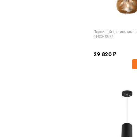
Подвесной светильник Lu
01400/38/72
29 820
₽