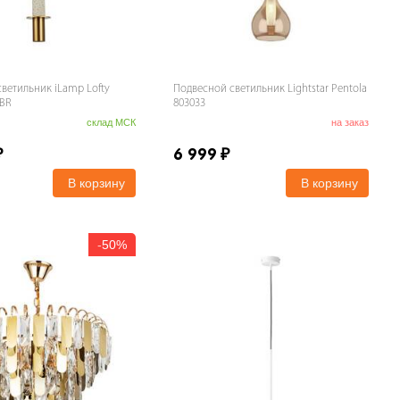
ветильник iLamp Lofty
Подвесной светильник Lightstar Pentola
-BR
803033
склад МСК
на заказ
₽
6 999
₽
В корзину
В корзину
-
50%