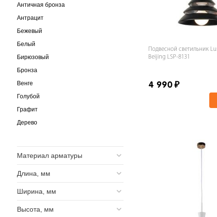
Античная бронза
Антрацит
Бежевый
Белый
Подвесной светильник Lus
Бирюзовый
Beijing LSP-8131
Бронза
Венге
4 990
₽
Голубой
Графит
Дерево
Желтый
Зеленый
Материал арматуры
Золото
Длина, мм
Золотой
Коричневый
Ширина, мм
Кофейный
Высота, мм
Красный