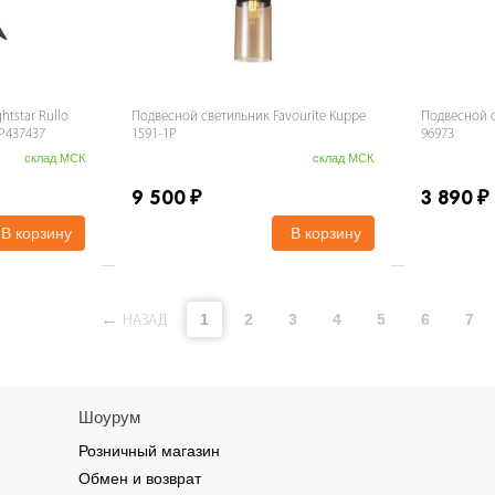
tstar Rullo
Подвесной светильник Favourite Kuppe
Подвесной с
P437437
1591-1P
96973
склад МСК
склад МСК
9 500
₽
3 890
₽
В корзину
В корзину
1
2
3
4
5
6
7
НАЗАД
Шоурум
Розничный магазин
Обмен и возврат