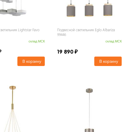
ветильник Lightstar Favo
Подвесной светильник Eglo Albariza
99446
склад МСК
склад МСК
₽
19 890
₽
В корзину
В корзину