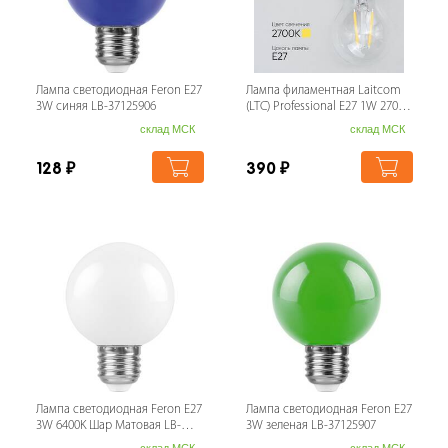
Лампа светодиодная Feron E27
Лампа филаментная Laitcom
3W синяя LB-37125906
(LTC) Professional Е27 1W 2700K
FLB27-1W-2WW
склад МСК
склад МСК
128
₽
390
₽
Лампа светодиодная Feron E27
Лампа светодиодная Feron E27
3W 6400K Шар Матовая LB-
3W зеленая LB-37125907
37125902