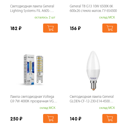
Светодиодная лампа General
General T8 G13 10W 6500K 6K
Lighting Systems FIL A60S-
600х26 стекло матов. ГУ 654300
13W-E27-4500
осталось 2 шт
склад МСК
182
₽
156
₽
Лампа светодиодная Voltega
Светодиодная лампа General
G9 7W 4000К прозрачная VG9-
GLDEN-CF-12-230-E14-4500
K3G9cold7W 7188
649928
склад МСК
склад МСК
250
₽
140
₽