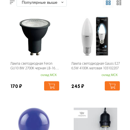
Популярные выше
Лампа светодиодная Feron
Лампа светодиодная Gauss E27
GU10 8W 2700K черная LB-1608
6.5W 4100К матовая 103102207
48958
склад МСК
склад МСК
170
₽
245
₽