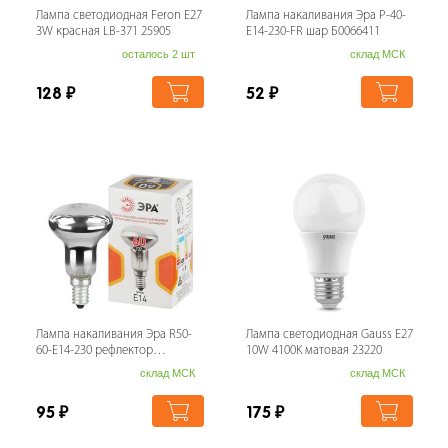
Лампа светодиодная Feron E27
Лампа накаливания Эра P-40-
3W красная LB-371 25905
E14-230-FR шар Б0066411
осталось 2 шт
склад МСК
128
₽
52
₽
Лампа накаливания Эра R50-
Лампа светодиодная Gauss E27
60-E14-230 рефлектор
10W 4100K матовая 23220
Б0066507
склад МСК
склад МСК
95
₽
175
₽