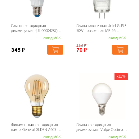
Лампа светодиодная
Лампа галогенная Uniel GU5.3
диммируемая (UL-00004287)
50W прозрачная MR-16-
Uniel E27 10W 3000K матовая
50/GU5.3 00483
склад МСК
склад МСК
LED-A60 10W/...
118
₽
345
₽
70
₽
11%
Филаментная светодиодная
Лампа светодиодная
лампа General GLDEN-A60S-10-
диммируемая Volpe Optima
230-E27-2700 661413
LED-G45-
склад МСК
склад МСК