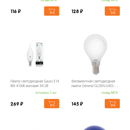
склад МСК
склад МСК
116
₽
128
₽
Лампа светодиодная Gauss E14
Филаментная светодиодная
8W 4100K матовая 34128
лампа General GLDEN-G45S-M-
8-230-E14-2700 649998
осталось 1 шт
склад МСК
269
₽
145
₽