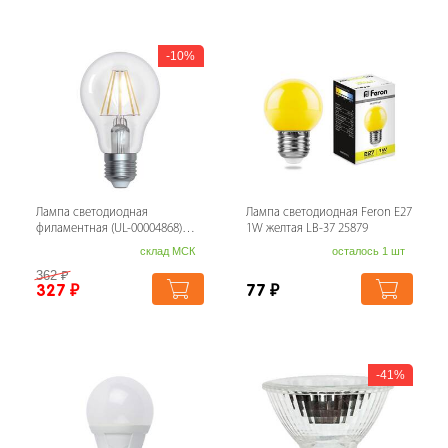
10%
Лампа светодиодная
Лампа светодиодная Feron E27
филаментная (UL-00004868)
1W желтая LB-37 25879
Uniel E27 15W 3000K
склад МСК
осталось 1 шт
прозрачная LED-A70-1...
362
₽
327
₽
77
₽
41%