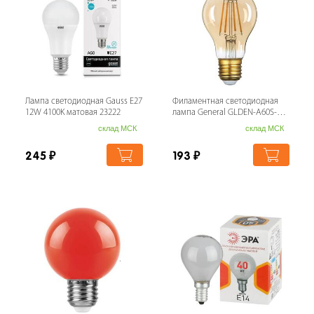
Лампа светодиодная Gauss E27
Филаментная светодиодная
12W 4100K матовая 23222
лампа General GLDEN-A60S-10-
230-E27-6500 661415
склад МСК
склад МСК
245
₽
193
₽