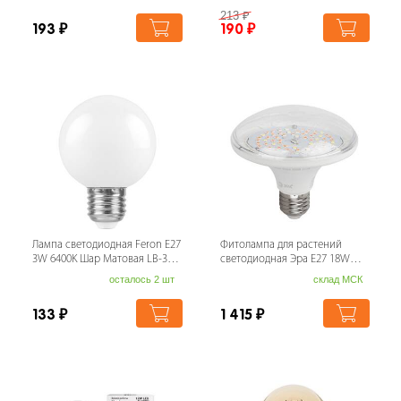
6W/3000K/E14/FR/DIM/SLS UL-
213
₽
00009229
193
₽
190
₽
Лампа светодиодная Feron E27
Фитолампа для растений
3W 6400K Шар Матовая LB-375
светодиодная Эра E27 18W
25920
6500K FITO-18W-Ra90-E27
осталось 2 шт
склад МСК
Б0057710
133
₽
1 415
₽