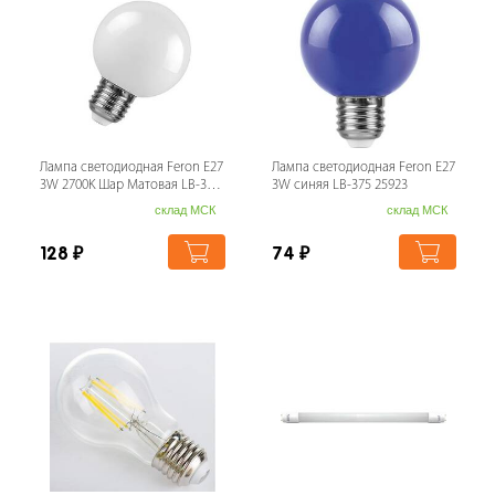
Лампа светодиодная Feron E27
Лампа светодиодная Feron E27
3W 2700K Шар Матовая LB-371
3W синяя LB-375 25923
25903
склад МСК
склад МСК
128
₽
74
₽