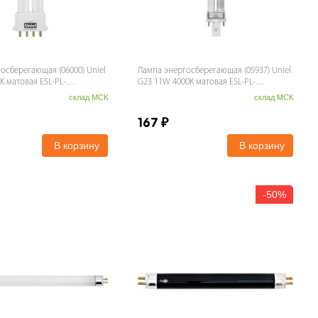
осберегающая (06000) Uniel
Лампа энергосберегающая (05937) Uniel
K матовая ESL-PL-
G23 11W 4000K матовая ESL-PL-
11/4000/G23
склад МСК
склад МСК
167
₽
В корзину
В корзину
-
50%