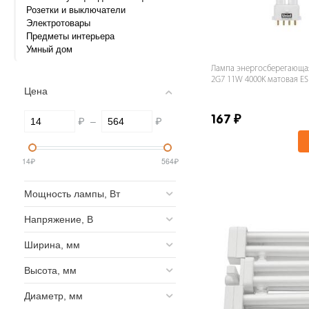
Розетки и выключатели
Электротовары
Предметы интерьера
Умный дом
Лампа энергосберегающая 
2G7 11W 4000K матовая ES
Цена
11/4000/2G7
₽
–
₽
167
₽
14
₽
564
₽
Мощность лампы, Вт
Напряжение, В
Ширина, мм
Высота, мм
Диаметр, мм