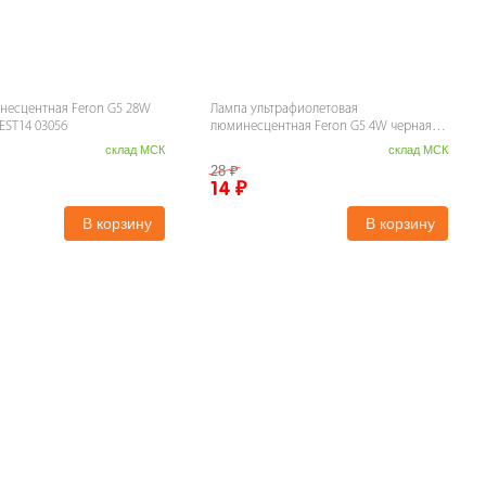
несцентная Feron G5 28W
Лампа ультрафиолетовая
EST14 03056
люминесцентная Feron G5 4W черная
FLU10 03713
склад МСК
склад МСК
28
₽
14
₽
В корзину
В корзину