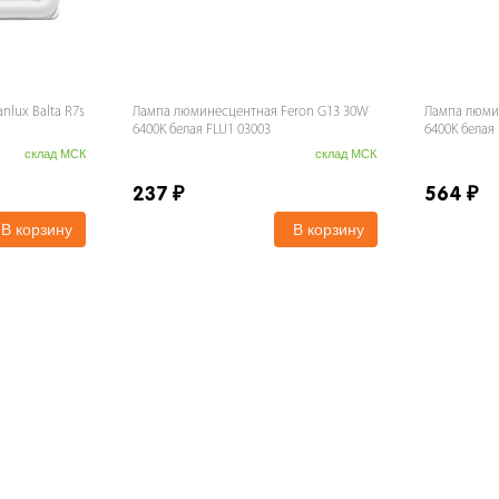
lux Balta R7s
Лампа люминесцентная Feron G13 30W
Лампа люми
6400K белая FLU1 03003
6400K белая 
склад МСК
склад МСК
237
₽
564
₽
В корзину
В корзину