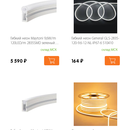
Гибкий неон Maytoni 9,6W/m
Гибкий неон General GLS-2835-
120LED/m 2835SMD зеленый
120-9.6-12-NL-IP67-6 510410
5M 200511
склад МСК
склад МСК
5 590
₽
164
₽