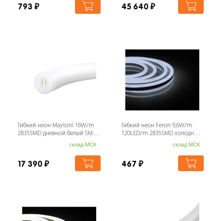
793
₽
45 640
₽
Гибкий неон Maytoni 16W/m
Гибкий неон Feron 9,6W/m
2835SMD дневной белый 5M
120LED/m 2835SMD холодный
200891
белый 50M LS720 29560
склад МСК
склад МСК
17 390
₽
467
₽