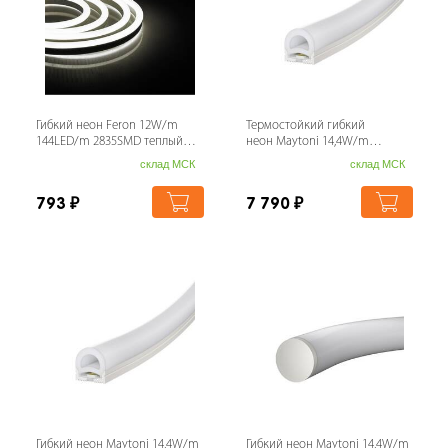
Гибкий неон Feron 12W/m
Термостойкий гибкий
144LED/m 2835SMD теплый
неон Maytoni 14,4W/m
белый 50M LS721 32711
2835SMD дневной белый 5M
склад МСК
склад МСК
200941
793
₽
7 790
₽
Гибкий неон Maytoni 14,4W/m
Гибкий неон Maytoni 14,4W/m