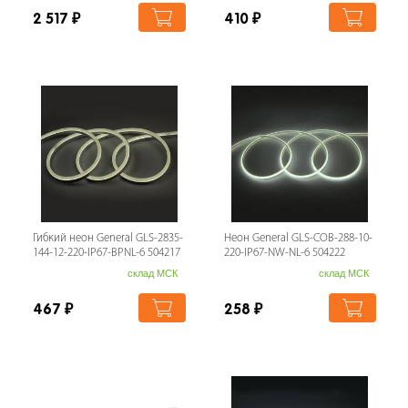
2 517
₽
410
₽
Гибкий неон General GLS-2835-
Неон General GLS-COB-288-10-
144-12-220-IP67-BPNL-6 504217
220-IP67-NW-NL-6 504222
склад МСК
склад МСК
467
₽
258
₽