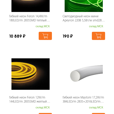
Гибкий неон Feron 14,4W/m
Светодиодный неон мини
180LED/m 2835SMD теплый
Apeyron 220В 5,5Вт/м smd2835
белый 5M LS651 32095
120д/м IP65 50м зеленый 17-37
склад МСК
склад МСК
10 889
₽
190
₽
Гибкий неон Feron 12W/m
Гибкий неон Maytoni 17,2W/m
144LED/m 2835SMD желтый
384LED/m 2835+2016LED/m
50M LS721 32715
1313SMD дневной белый +
склад МСК
склад МСК
RGB 5М 20305