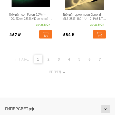
Гибкий неон Feron 9,6W/m
Гибкий термо-неон General
120LED/m 2835SMD зеленый
GLS-2835-180-14.4-12-IP68-NTS-
50M LS720 29564
4 502161
склад МСК
склад МСК
467
₽
584
₽
1
2
3
4
5
6
7
НАЗАД
ВПЕРЕД
ГИПЕРСВЕТ.рф