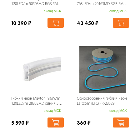
120LED/m 5050SMD RGB 5М
768LED/m 2016SMD RGB 5М
200841
20303
склад МСК
склад МСК
10 390
₽
43 450
₽
Гибкий неон Maytoni 9,6W/m
Односторонний гибкий неон
120LED/m 2835SMD синий 5M
Laitcom (LTC) FR-23529
200521
склад МСК
склад МСК
5 590
₽
360
₽