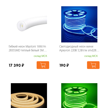
Гибкий неон Maytoni 16W/m
Светодиодный неон мини
2835SMD теплый белый 5M
Apeyron 220В 5,5Вт/м smd2835
200881
120д/м IP65 50м синий 17-35
склад МСК
склад МСК
17 390
₽
190
₽