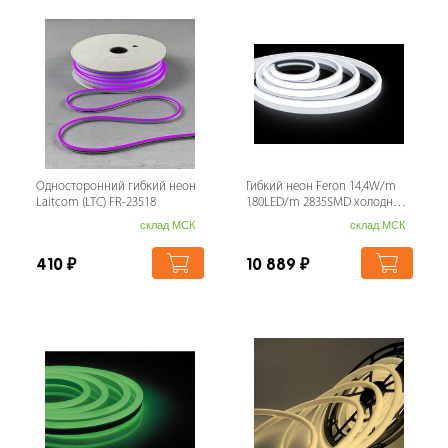
Односторонний гибкий неон
Гибкий неон Feron 14,4W/m
Laitcom (LTC) FR-23518
180LED/m 2835SMD холодный
белый 5M LS651 32107
склад МСК
склад МСК
410
₽
10 889
₽