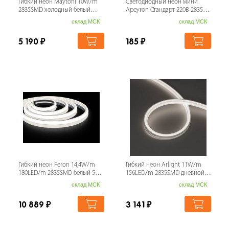
Гибкий неон Maytoni 10W/m
Светодиодный неон мини
2835SMD холодный белый
Apeyron Стандарт 220В 2835
200681
5,5Вт/м 3000К 50м IP65 17-32
склад МСК
склад МСК
5 190
₽
185
₽
Гибкий неон Feron 14,4W/m
Гибкий неон Arlight 11W/m
180LED/m 2835SMD белый 5M
156LED/m 2835SMD дневной
LS651 32187
белый 5M MOONLIGHT-TOP-U-
склад МСК
склад МСК
A156-13x1...
10 889
₽
3 141
₽