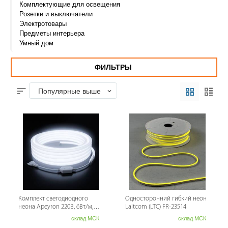
Комплектующие для освещения
Розетки и выключатели
Электротовары
Предметы интерьера
Умный дом
ФИЛЬТРЫ
Популярные выше
Комплект светодиодного
Односторонний гибкий неон
неона Apeyron 220В, 6Вт/м,
Laitcom (LTC) FR-23514
300лм/м, 6500К, smd 2835,
склад МСК
склад МСК
144д/м 10...