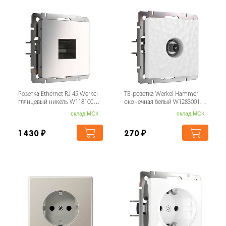
Розетка Ethernet RJ-45 Werkel
ТВ-розетка Werkel Hammer
глянцевый никель W1181002
оконечная белый W1283001
4690389158247
4690389163067
склад МСК
склад МСК
1 430
₽
270
₽