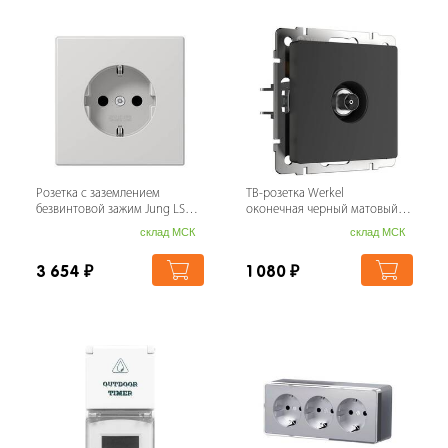
Розетка с заземлением
ТВ-розетка Werkel
безвинтовой зажим Jung LS
оконечная черный матовый
990 светло-серая LS1520LG
W1183008 4690389157028
склад МСК
склад МСК
3 654
₽
1 080
₽