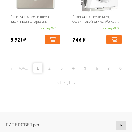
Розетка с заземлением с
Розетка с заземлением,
защитными шторками
безвинтовой зажим Werkel
безвинтовой зажим Jung LS
белый W1171301
склад МСК
склад МСК
990 edelstahl ES...
4690389155321
5 921
₽
746
₽
1
2
3
4
5
6
7
8
НАЗАД
ВПЕРЕД
ГИПЕРСВЕТ.рф