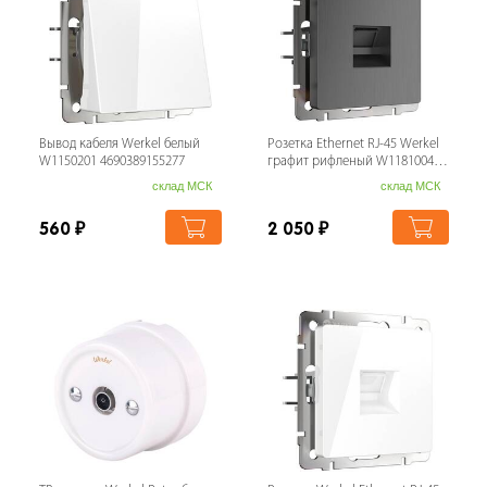
Вывод кабеля Werkel белый
Розетка Ethernet RJ-45 Werkel
W1150201 4690389155277
графит рифленый W1181004
4690389158674
склад МСК
склад МСК
560
₽
2 050
₽