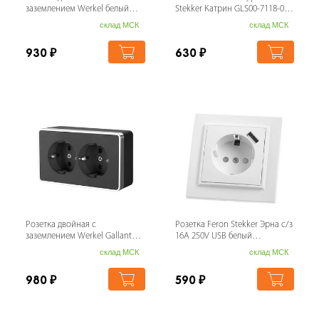
заземлением Werkel белый
Stekker Катрин GLS00-7118-02
W1172001 4690389155352
50063
склад МСК
склад МСК
930
₽
630
₽
Розетка двойная с
Розетка Feron Stekker Эрна с/з
заземлением Werkel Gallant
16A 250V USB белый
черный/хром W5072135
PST16901101 39051
склад МСК
склад МСК
4690389164705
980
₽
590
₽