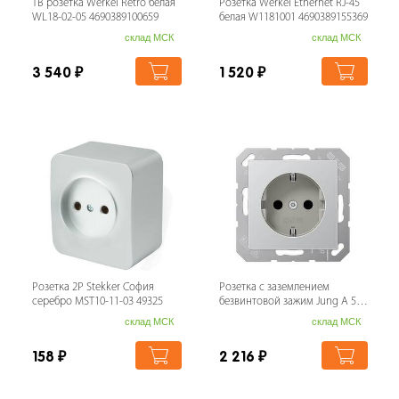
ТВ розетка Werkel Retro белая
Розетка Werkel Ethernet RJ-45
WL18-02-05 4690389100659
белая W1181001 4690389155369
склад МСК
склад МСК
3 540
₽
1 520
₽
Розетка 2P Stekker София
Розетка с заземлением
серебро MST10-11-03 49325
безвинтовой зажим Jung A 500
алюминий A1520AL
склад МСК
склад МСК
158
₽
2 216
₽