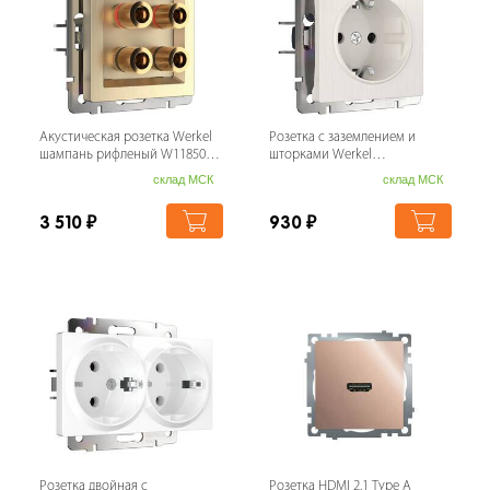
Акустическая розетка Werkel
Розетка с заземлением и
шампань рифленый W1185010
шторками Werkel
4690389160646
перламутровый рифленый
склад МСК
склад МСК
W1171113 4690389161032
3 510
₽
930
₽
Розетка двойная с
Розетка HDMI 2.1 Type A