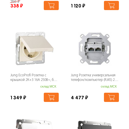
356
₽
338
₽
1 120
₽
Jung EcoProfi Розетка с
Jung Розетка универсальная
крышкой 2К+З 16А 250В~, беж.
телефон/компьютер (RJ45) 2-
EP1420KL
ная, (экранированная) кат. 6
склад МСК
склад МСК
Ме...
1 349
₽
4 477
₽