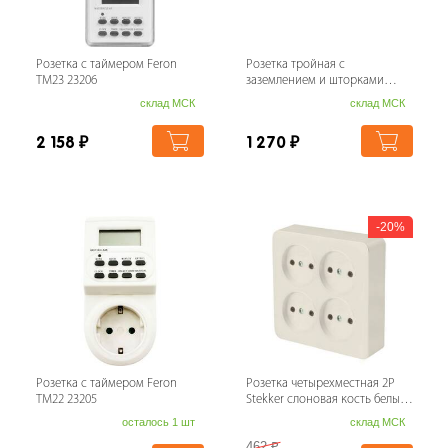
Розетка с таймером Feron
Розетка тройная с
TM23 23206
заземлением и шторками
Werkel Gallant серебряный
склад МСК
склад МСК
W5073106 469038916...
2 158
₽
1 270
₽
20%
Розетка с таймером Feron
Розетка четырехместная 2P
TM22 23205
Stekker слоновая кость белый
MST10-14S-04 49507
осталось 1 шт
склад МСК
462
₽