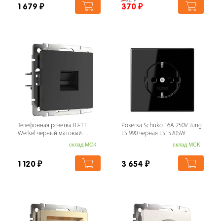
1 679
₽
370
₽
Телефонная розетка RJ-11
Розетка Schuko 16A 250V Jung
Werkel черный матовый
LS 990 черная LS1520SW
W1182008 4690389156960
склад МСК
склад МСК
1 120
₽
3 654
₽