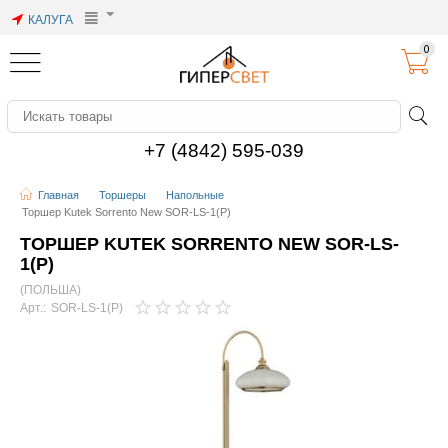
КАЛУГА
0
+7 (4842) 595-039
Главная
Торшеры
Напольные
Торшер Kutek Sorrento New SOR-LS-1(P)
ТОРШЕР KUTEK SORRENTO NEW SOR-LS-
1(P)
(ПОЛЬША)
Арт.:
SOR-LS-1(P)